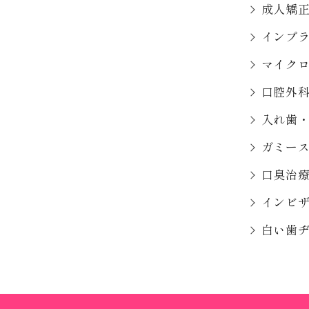
成人矯
インプ
マイク
口腔外
入れ歯
ガミー
口臭治
インビ
白い歯