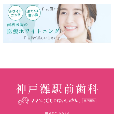
〒657-0846